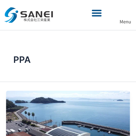
内
容
を
Menu
ス
キ
ッ
プ
PPA