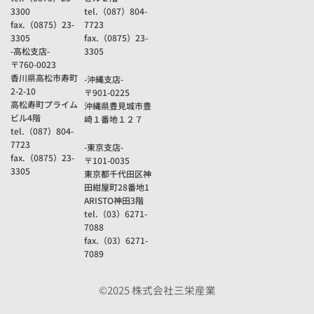
3300
tel.（087）804-
fax.（0875）23-
7723
3305
fax.（0875）23-
-高松支店-
3305
〒760-0023
香川県高松市寿町
-沖縄支店-
2-2-10
〒901-0225
高松寿町プライム
沖縄県豊見城市豊
ビル4階
崎１番地１２７
tel.（087）804-
7723
-東京支店-
fax.（0875）23-
〒101-0035
3305
東京都千代田区神
田紺屋町28番地1
ARISTO神田3階
tel.（03）6271-
7088
fax.（03）6271-
7089
©2025 株式会社三栄産業