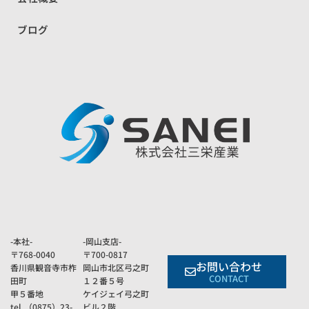
ブログ
-本社-
-岡山支店-
〒768-0040
〒700-0817
お問い合わせ
香川県観音寺市柞
岡山市北区弓之町
CONTACT
田町
１２番５号
甲５番地
ケイジェイ弓之町
tel.（0875）23-
ビル２階