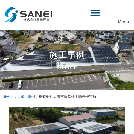
内
容
を
Menu
ス
キ
ッ
プ
施工事例
OFFICE
Home
/
施工事例
/
株式会社太陽技報堂様太陽光発電所