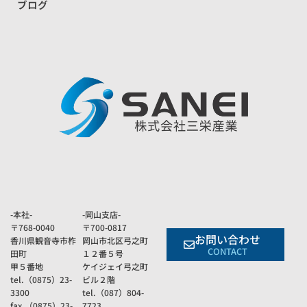
ブログ
-本社-
-岡山支店-
〒768-0040
〒700-0817
お問い合わせ
香川県観音寺市柞
岡山市北区弓之町
CONTACT
田町
１２番５号
甲５番地
ケイジェイ弓之町
tel.（0875）23-
ビル２階
3300
tel.（087）804-
fax.（0875）23-
7723