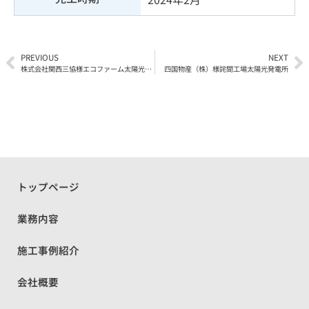
PREVIOUS
NEXT
Prev
N
株式会社関西三協様エコファーム太陽光発電所
四国物産（株）様詫間工場太陽光発電所
トップページ
業務内容
施工事例紹介
会社概要