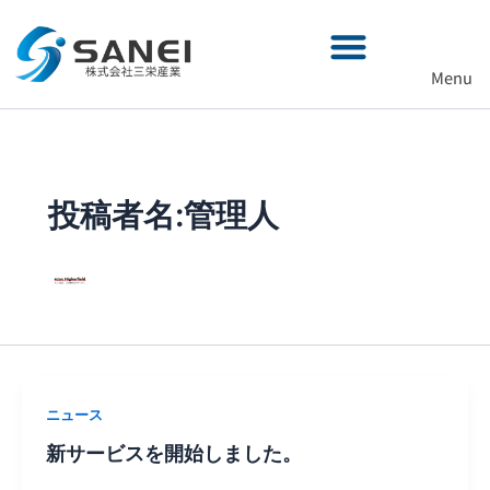
内
容
を
Menu
ス
キ
ッ
プ
投稿者名:管理人
ニュース
新サービスを開始しました。