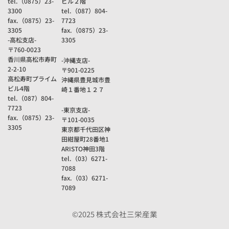
tel.（0875）23-
ビル２階
3300
tel.（087）804-
fax.（0875）23-
7723
3305
fax.（0875）23-
-高松支店-
3305
〒760-0023
香川県高松市寿町
-沖縄支店-
2-2-10
〒901-0225
高松寿町プライム
沖縄県豊見城市豊
ビル4階
崎１番地１２７
tel.（087）804-
7723
-東京支店-
fax.（0875）23-
〒101-0035
3305
東京都千代田区神
田紺屋町28番地1
ARISTO神田3階
tel.（03）6271-
7088
fax.（03）6271-
7089
©2025 株式会社三栄産業